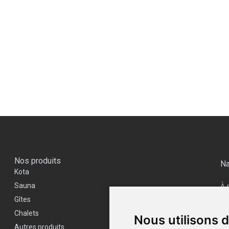
Nos produits
Na
Kota
À 
Sauna
Vi
Gîtes
Co
Chalets
Nous utilisons 
Ac
Autres produits