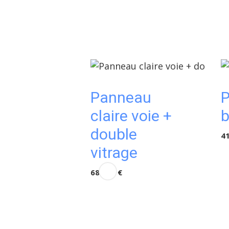
Panneau
claire voie +
b
double
41
vitrage
680,00 €
eau
e bois +