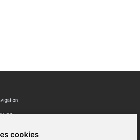
isolé
515,00 €
vigation
propos
siter Notre Showroom | Minimaxoutdoor
ntactez-nous
des cookies
tualités