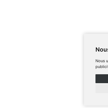
Nous
Nous u
public