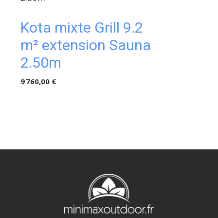
Kota mixte Grill 9.2
m² extension Sauna
2.50m
9 760,00 €