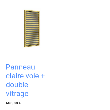
Panneau
Panneau
claire voie +
bois plein
double
415,00 €
vitrage
680,00 €