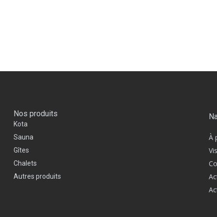
Nos produits
Na
Kota
À 
Sauna
Vi
Gîtes
Co
Chalets
Ac
Autres produits
Ac