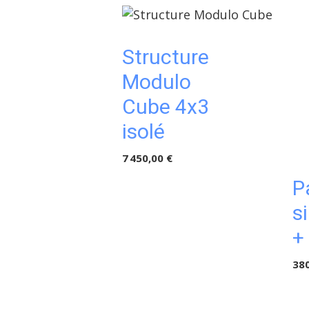
Structure
Modulo
Cube 4x3
isolé
7 450,00 €
P
s
+
380