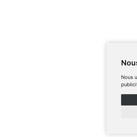
Nous
Nous u
public