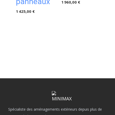
panneaux
1 960,00 €
485,
1 425,00 €
Spécialiste des aménagements extérieurs depuis plus de