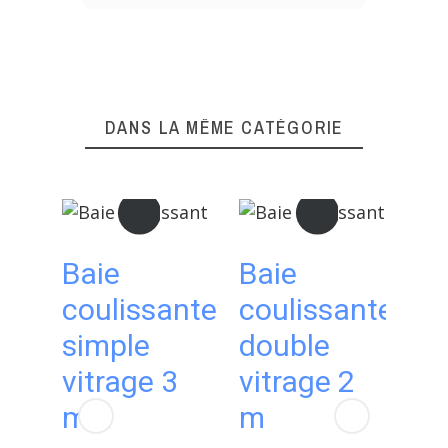
DANS LA MÊME CATÉGORIE
Baie
Baie
P
coulissante
coulissante
si
simple
double
bo
vitrage 3
vitrage 2
do
u
m 2
m
vi