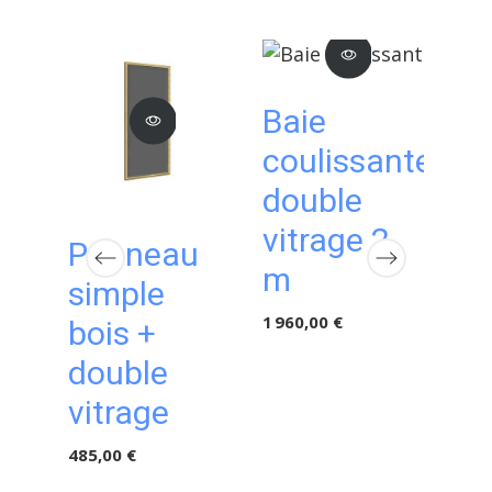
Baie
P
coulissante
al
double
do
vitrage 2
vi
u
Panneau
m
625,
simple
1 960,00 €
bois +
double
vitrage
485,00 €