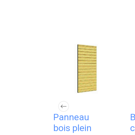
Panneau
B
ssante
bois plein
c