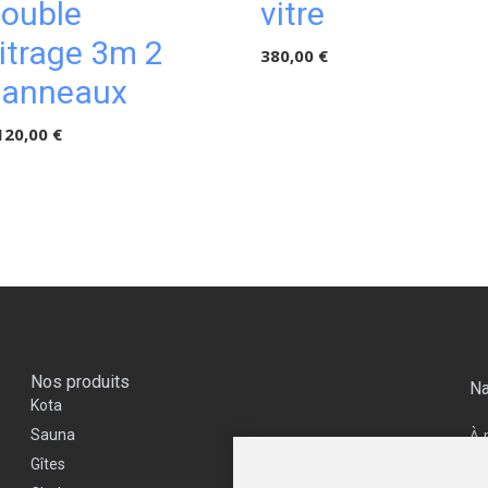
ouble
vitre
itrage 3m 2
380,00 €
panneaux
120,00 €
Nos produits
Na
Kota
À 
Sauna
Vi
Gîtes