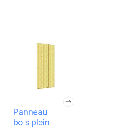
Panneau
Panneau a
bois plein
+ double