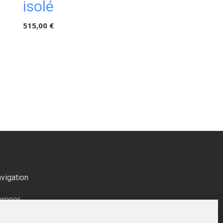
isolé
vitrage
515,00 €
625,00 €
vigation
propos
siter Notre Showroom | Minimaxoutdoor