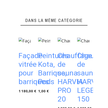
DANS LA MÊME CATÉGORIE
Façade
Peintures
Chauffage
Chauffag
Ch
vitrée
Kota,
de
de
de
pour
Barrique,
sauna
sauna
sa
barriques
Pods
HARVIA
HARVIA
HA
PRO
LEGEND
1 180,00 €
1,00 €
SPI
20
150
6/9