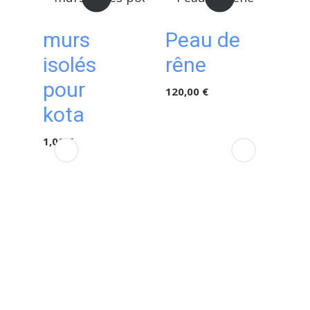
murs
Peau de
C
isolés
rêne
d
pour
s
120,00 €
kota
H
M
1,00 €
1 02