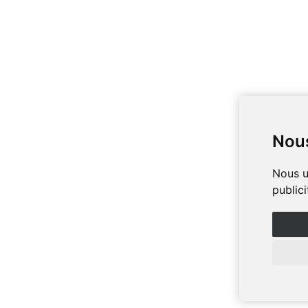
Nous
Nous u
public