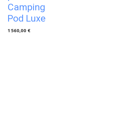
Camping
Pod Luxe
1 560,00 €
Grand Grill
FLAMME
pour kota 6
ou 8 cotés
1 350,00 €