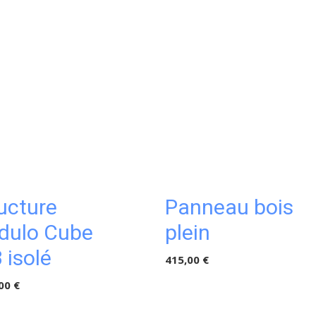
ucture
Panneau bois
dulo Cube
plein
 isolé
415,00 €
00 €