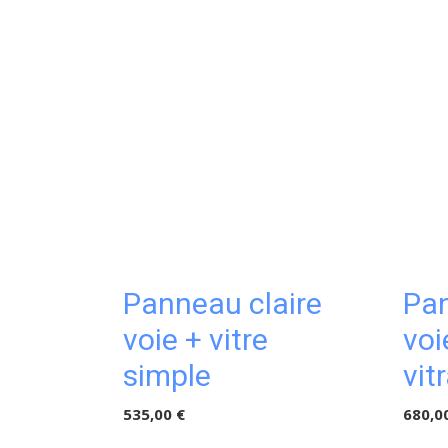
Panneau claire
Pan
voie + vitre
voi
simple
vit
535,00 €
680,0