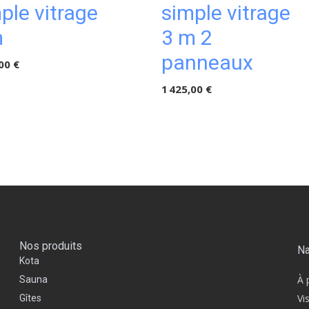
ple vitrage
simple vitrage
m
3 m 2
panneaux
00 €
1 425,00 €
Nos produits
Na
Kota
À 
Sauna
Vi
Gîtes