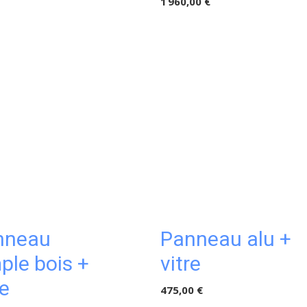
1 960,00 €
nneau
Panneau alu +
ple bois +
vitre
re
475,00 €