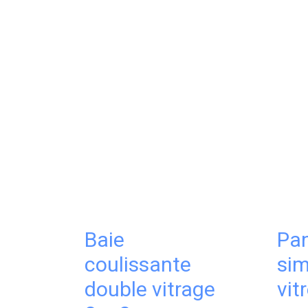
Baie
Pa
coulissante
sim
double vitrage
vit