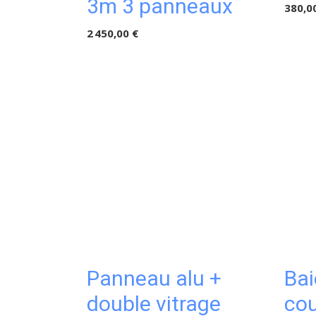
3m 3 panneaux
380,0
2 450,00 €
Panneau alu +
Bai
double vitrage
cou