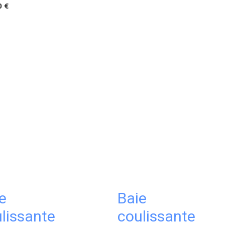
0 €
e
Baie
lissante
coulissante