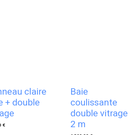
neau claire
Baie
e + double
coulissante
rage
double vitrage
2 m
0 €