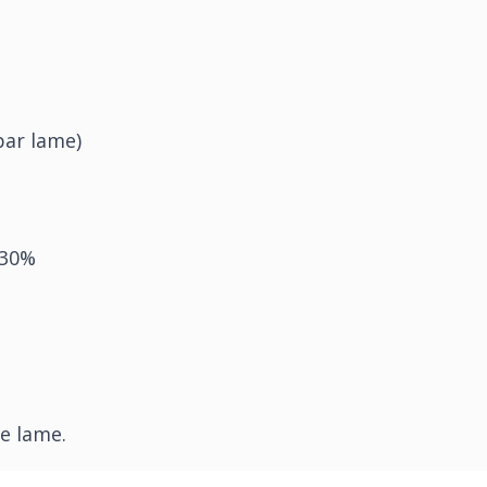
 par lame)
 30%
%
ne lame.