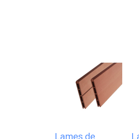
Lames de
L