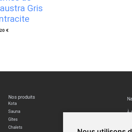
laustra Gris
ntracite
20 €
Nos produits
Na
Kota
À 
Sauna
Vi
Gîtes
Co
Chalets
Nous utilisons 