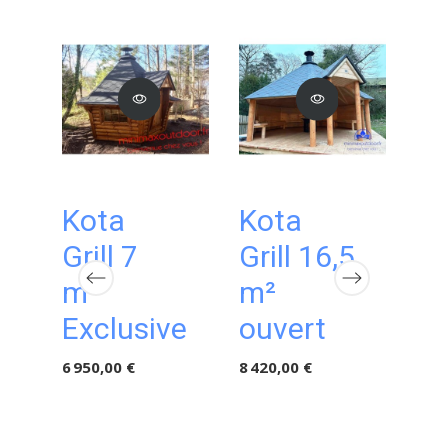
Kota
Kota
K
Grill 7
Grill 16,5
Gr
m²
m²
m²
Exclusive
ouvert
ex
1.
6 950,00 €
8 420,00 €
11 5