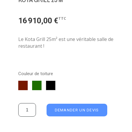
TTC
16 910,00 €
Le Kota Grill 25m² est une véritable salle de
restaurant !
Couleur de toiture
Shingle
Shingle
Shingle
Rouge
Vert
Noir
DEMANDER UN DEVIS