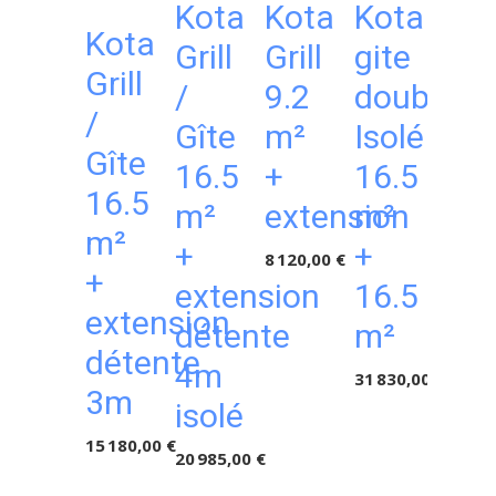
Kota
Kota
Kota
Kota
Ko
Grill
Grill
gite
Grill
Git
/
9.2
double
/
7
Gîte
m²
Isolé
Gîte
m²
16.5
+
16.5
16.5
iso
m²
extension
m²
m²
8 580,
+
+
8 120,00 €
+
extension
16.5
extension
détente
m²
détente
4m
31 830,00 €
3m
isolé
15 180,00 €
20 985,00 €