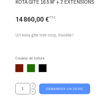
KOTA GITE 16.5 M² + 2 EXTENSIONS
TTC
14 860,00 €
Un kota gite très cozy, insolite !
Couleur de toiture
Shingle
Shingle
Shingle
Rouge
Vert
Noir
DEMANDER UN DEVIS