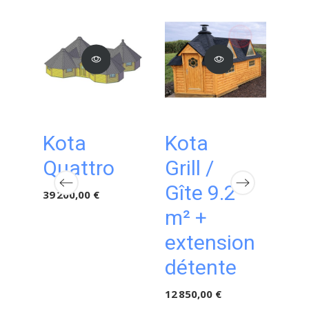
Kota
Kota
K
Quattro
Grill /
Gi
Gîte 9.2
m
39 200,00 €
m² +
15 7
extension
détente
12 850,00 €