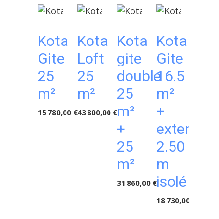
Kota
Kota
Kota
Kota
Ko
Gite
Loft
gite
Gite
Gril
25
25
double
16.5
/
m²
m²
25
m²
Gît
m²
+
15 780,00 €
43 800,00 €
16.
+
extensio
m²
25
2.50
+
m²
m
ext
isolé
31 860,00 €
dét
18 730,00 €
3m