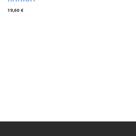
19,60 €
platine pour
poteaux
intermédiair
18,60 €