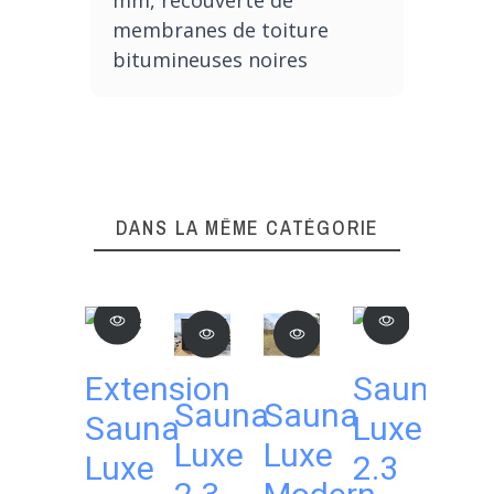
membranes de toiture
bitumineuses noires
DANS LA MÊME CATÉGORIE
Extension
Sauna
Sauna
Sauna
Sa
Sauna
Luxe
Luxe
Luxe
Lu
Luxe
2.3