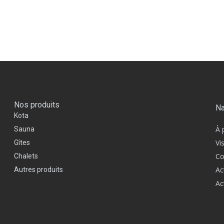
Nos produits
Na
Kota
À 
Sauna
Vi
Gîtes
Co
Chalets
Ac
Autres produits
Ac