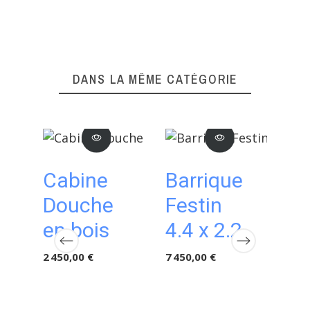
DANS LA MÊME CATÉGORIE
Cabine
Barrique
Ba
Douche
Festin
Fe
en bois
4.4 x 2.2
5 85
2 450,00 €
7 450,00 €